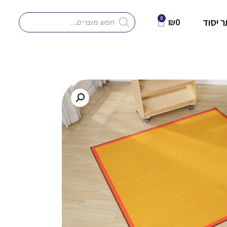
 יסוד
₪
0