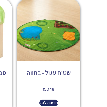
שטיח עגול - בחווה
ספת
₪
249
הוספה לסל