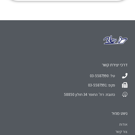
דרכי יצירת קשר
טל: 03-5587990
פקס: 03-5587991
כתובת: רח’ החופר 34 חולון 58850
ניווט מהיר
אודות
צור קשר